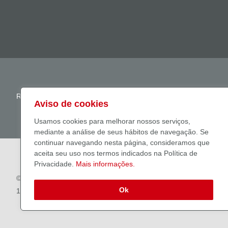
R. Amador Bueno, 474, 1º andar, Bloco D – Santo Amaro, São Pa
Aviso de cookies
Usamos cookies para melhorar nossos serviços,
mediante a análise de seus hábitos de navegação. Se
continuar navegando nesta página, consideramos que
aceita seu uso nos termos indicados na Política de
Privacidade.
Mais informações.
© 2022 S3 Caceis Brasil DTVM S.A.. CNPJ: 62.318.407/0001-
Ok
19