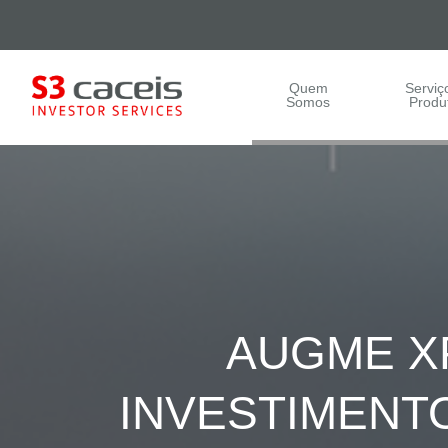
Quem
Serviç
Somos
Produ
AUGME XP
INVESTIMENT