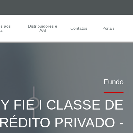
es aos
Distribuidores e
Contatos
Portais
as
AAI
Fundo
 FIE I CLASSE DE
ÉDITO PRIVADO -