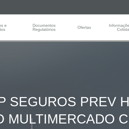
os e
Documentos
Informaçõ
Ofertas
tos
Regulatórios
Cotist
 SEGUROS PREV HY
O MULTIMERCADO CR